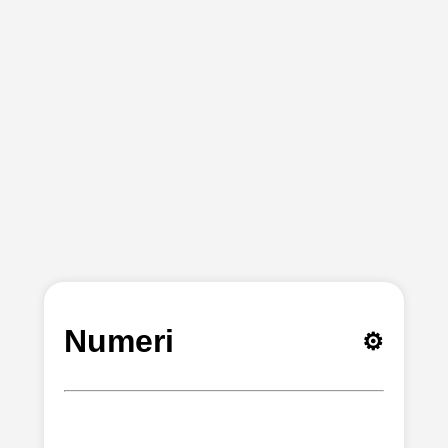
Numeri
⚙️