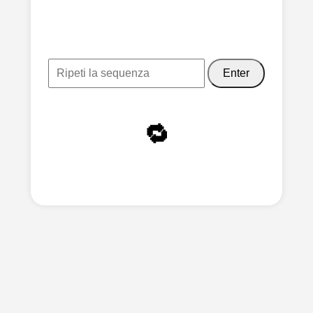
Enter
🔁